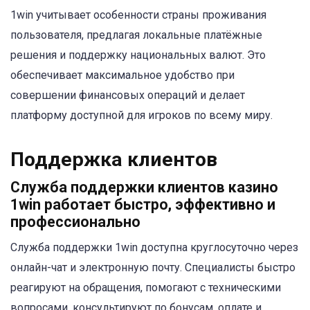
1win учитывает особенности страны проживания
пользователя, предлагая локальные платёжные
решения и поддержку национальных валют. Это
обеспечивает максимальное удобство при
совершении финансовых операций и делает
платформу доступной для игроков по всему миру.
Поддержка клиентов
Служба поддержки клиентов казино
1win работает быстро, эффективно и
профессионально
Служба поддержки 1win доступна круглосуточно через
онлайн-чат и электронную почту. Специалисты быстро
реагируют на обращения, помогают с техническими
вопросами, консультируют по бонусам, оплате и