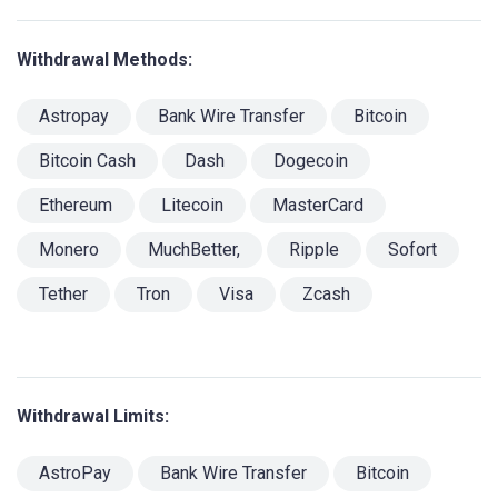
Withdrawal Methods:
Astropay
Bank Wire Transfer
Bitcoin
Bitcoin Cash
Dash
Dogecoin
Ethereum
Litecoin
MasterCard
Monero
MuchBetter,
Ripple
Sofort
Tether
Tron
Visa
Zcash
Withdrawal Limits:
AstroPay
Bank Wire Transfer
Bitcoin