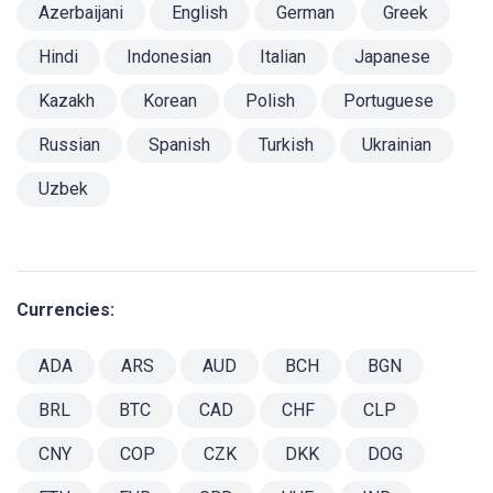
Azerbaijani
English
German
Greek
Hindi
Indonesian
Italian
Japanese
Kazakh
Korean
Polish
Portuguese
Russian
Spanish
Turkish
Ukrainian
Uzbek
Currencies:
ADA
ARS
AUD
BCH
BGN
BRL
BTC
CAD
CHF
CLP
CNY
COP
CZK
DKK
DOG