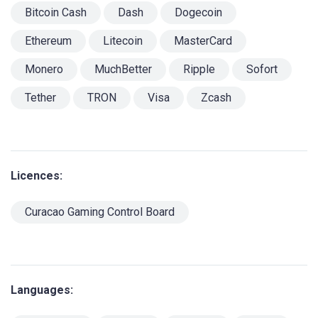
Bitcoin Cash
Dash
Dogecoin
Ethereum
Litecoin
MasterCard
Monero
MuchBetter
Ripple
Sofort
Tether
TRON
Visa
Zcash
Licences:
Curacao Gaming Control Board
Languages: