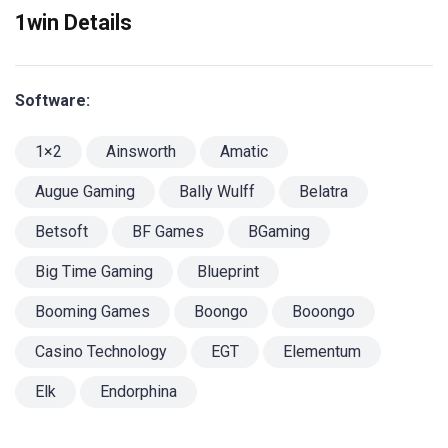
1win Details
Software:
1×2
Ainsworth
Amatic
Augue Gaming
Bally Wulff
Belatra
Betsoft
BF Games
BGaming
Big Time Gaming
Blueprint
Booming Games
Boongo
Booongo
Casino Technology
EGT
Elementum
Elk
Endorphina