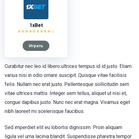
1xBet
Играть
Curabitur nec leo id libero ultrices tempus id id justo. Etiam
varius nisi in odio ornare suscipit. Quisque vitae facilisis
felis. Nullam nec erat justo. Pellentesque sollicitudin sem
vitae ultrices mattis. Integer sem tellus, aliquet ut nisi et,
congue dapibus justo. Nunc nec erat magna. Vivamus eget
nibh laoreet mi scelerisque faucibus.
Sed imperdiet elit eu lobortis dignissim. Proin aliquam
ligula vel urna lacinia blandit. Suspendisse pharetra tempor