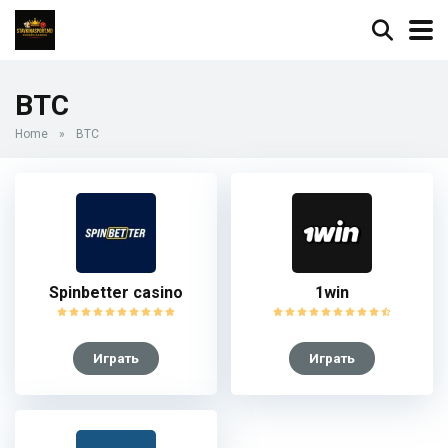
BTC
Home
»
BTC
Spinbetter casino
1win
Играть
Играть