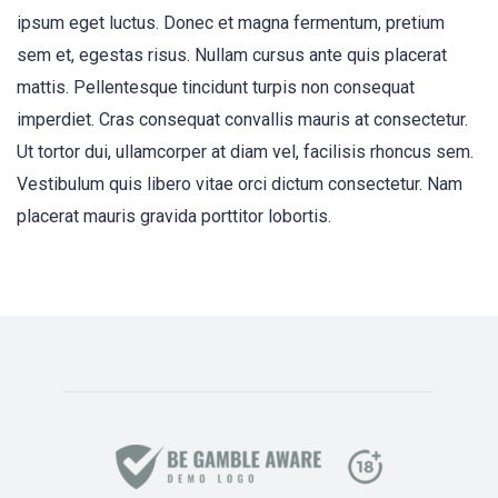
ipsum eget luctus. Donec et magna fermentum, pretium
sem et, egestas risus. Nullam cursus ante quis placerat
mattis. Pellentesque tincidunt turpis non consequat
imperdiet. Cras consequat convallis mauris at consectetur.
Ut tortor dui, ullamcorper at diam vel, facilisis rhoncus sem.
Vestibulum quis libero vitae orci dictum consectetur. Nam
placerat mauris gravida porttitor lobortis.