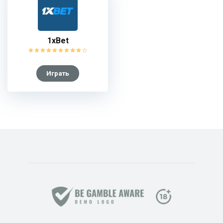
1xBet
Играть