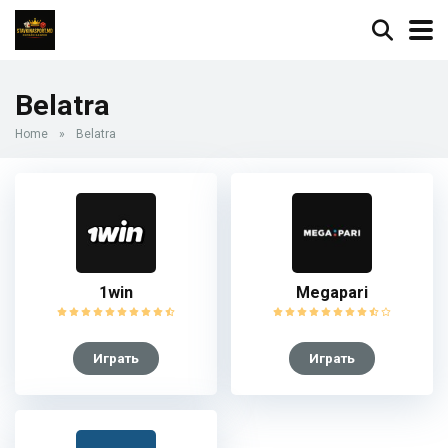
Belatra
Home
»
Belatra
1win
Megapari
Играть
Играть