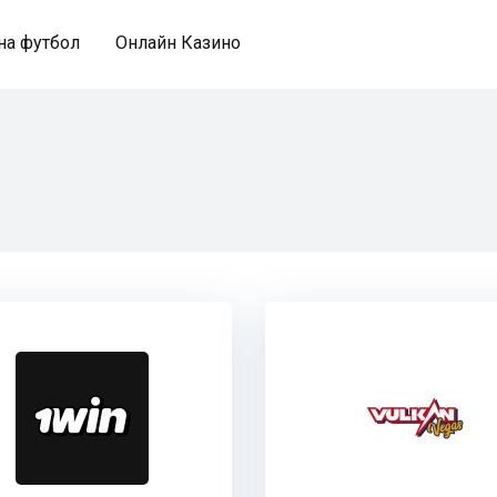
на футбол
Онлайн Казино