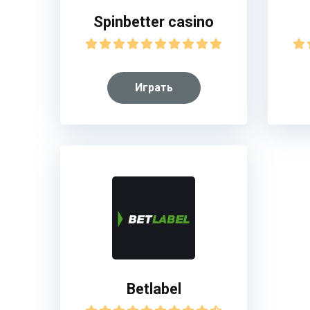
Spinbetter casino
Играть
Betlabel