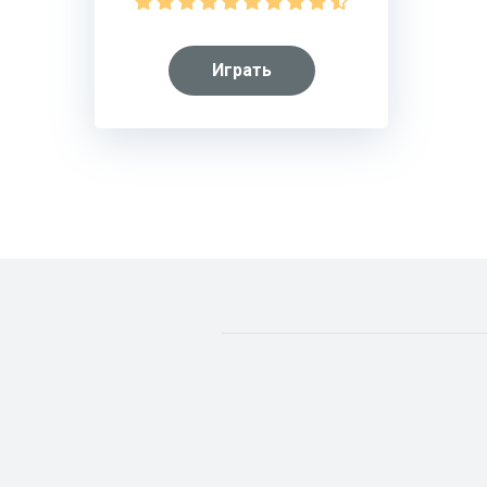
Играть