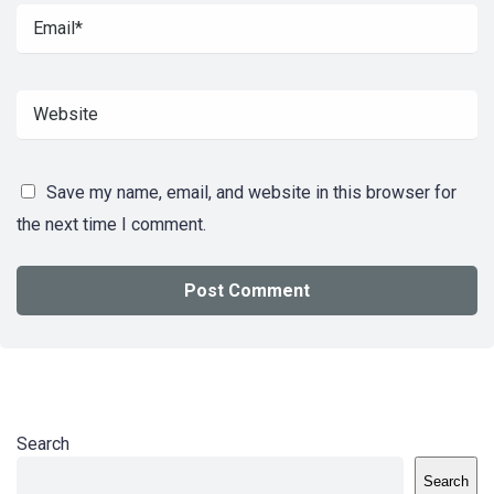
Save my name, email, and website in this browser for
the next time I comment.
Search
Search