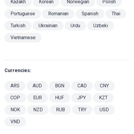
Kazakh
Korean
Norwegian
Polish
Portuguese
Romanian
Spanish
Thai
Turkish
Ukrainian
Urdu
Uzbeki
Vietnamese
Currencies:
ARS
AUD
BGN
CAD
CNY
COP
EUR
HUF
JPY
KZT
NOK
NZD
RUB
TRY
USD
VND