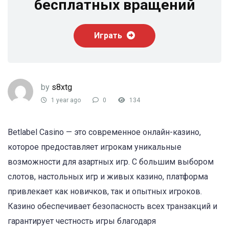
бесплатных вращений
Играть
by
s8xtg
1 year ago
0
134
Betlabel Casino — это современное онлайн-казино,
которое предоставляет игрокам уникальные
возможности для азартных игр. С большим выбором
слотов, настольных игр и живых казино, платформа
привлекает как новичков, так и опытных игроков.
Казино обеспечивает безопасность всех транзакций и
гарантирует честность игры благодаря