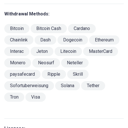
Withdrawal Methods:
Bitcoin
Bitcoin Cash
Cardano
Chainlink
Dash
Dogecoin
Ethereum
Interac
Jeton
Litecoin
MasterCard
Monero
Neosurf
Neteller
paysafecard
Ripple
Skrill
Sofortuberweisung
Solana
Tether
Tron
Visa