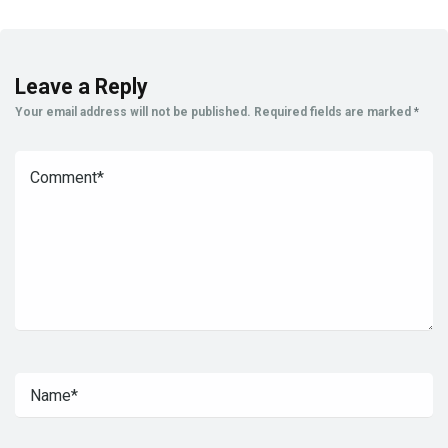
Leave a Reply
Your email address will not be published.
Required fields are marked
*