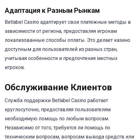
Адаптация к Разным Рынкам
Betlabel Casino адаптирует свои платежные методы в
зависимости от региона, предоставляя игрокам
локализованные способы оплаты. Это делает казино
доступным для пользователей из разных стран,
учитывая особенности и предпочтения местных
игроков.
Обслуживание Клиентов
Служба поддержки Betlabel Casino работает
круглосуточно, предоставляя пользователям
необходимую помощь по любым вопросам.
Независимо от того, требуется ли помощь по
техническим вопросам, вопросам вывода средств или