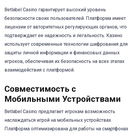
Betlabel Casino гарантирует высокий уровень
безопасности своих пользователей. Платформа имеет
лицензии от авторитетных регулирующих органов, что
подтверждает ее надежность и легальность. Казино
использует современные технологии шифрования для
защиты личной информации и финансовых данных
игроков, обеспечивая их безопасность на всех этапах
взаимодействия с платформой.
Совместимость с
Мобильными Устройствами
Betlabel Casino предлагает игрокам возможность
наслаждаться игрой на мобильных устройствах.
Платформа оптимизирована для работы на смартфонах