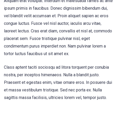
Aliquam erat volutpat. Interdum et malesuada fames ac ante
ipsum primis in faucibus. Donec dignissim bibendum dui,
vel blandit velit accumsan et. Proin aliquet sapien ac eros
congue luctus. Fusce vel nisl auctor, iaculis arcu vitae,
laoreet lectus. Cras erat diam, convallis et nisl at, commodo
placerat sem. Fusce tristique pulvinar nisl, eget
condimentum purus imperdiet non. Nam pulvinar lorem a
tortor luctus faucibus ut sit amet ex.
Class aptent taciti sociosqu ad litora torquent per conubia
nostra, per inceptos himenaeos. Nulla a blandit justo.
Praesent et egestas enim, vitae ornare eros. In posuere dui
et massa vestibulum tristique. Sed nec porta ex. Nulla
sagittis massa facilisis, ultricies lorem vel, tempor justo.