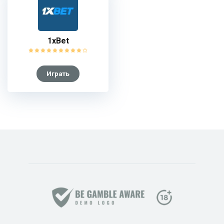
1xBet
Играть