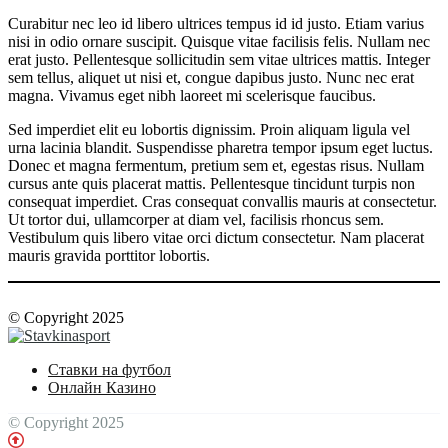
Curabitur nec leo id libero ultrices tempus id id justo. Etiam varius
nisi in odio ornare suscipit. Quisque vitae facilisis felis. Nullam nec
erat justo. Pellentesque sollicitudin sem vitae ultrices mattis. Integer
sem tellus, aliquet ut nisi et, congue dapibus justo. Nunc nec erat
magna. Vivamus eget nibh laoreet mi scelerisque faucibus.
Sed imperdiet elit eu lobortis dignissim. Proin aliquam ligula vel
urna lacinia blandit. Suspendisse pharetra tempor ipsum eget luctus.
Donec et magna fermentum, pretium sem et, egestas risus. Nullam
cursus ante quis placerat mattis. Pellentesque tincidunt turpis non
consequat imperdiet. Cras consequat convallis mauris at consectetur.
Ut tortor dui, ullamcorper at diam vel, facilisis rhoncus sem.
Vestibulum quis libero vitae orci dictum consectetur. Nam placerat
mauris gravida porttitor lobortis.
© Copyright 2025
Ставки на футбол
Онлайн Казино
© Copyright 2025