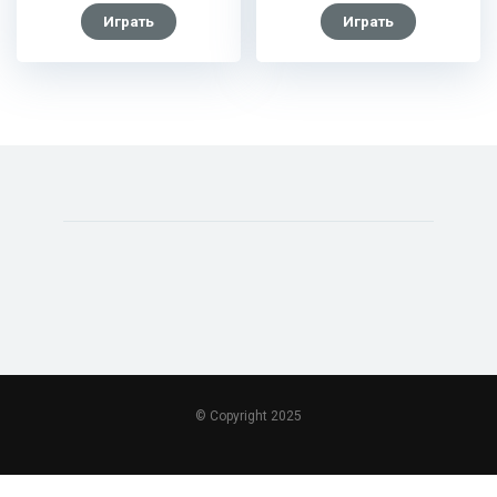
Играть
Играть
© Copyright 2025