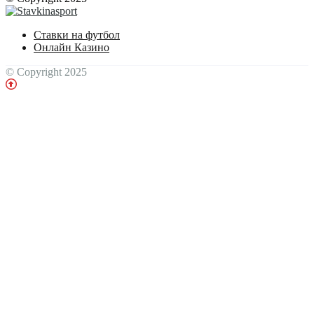
Ставки на футбол
Онлайн Казино
© Copyright 2025