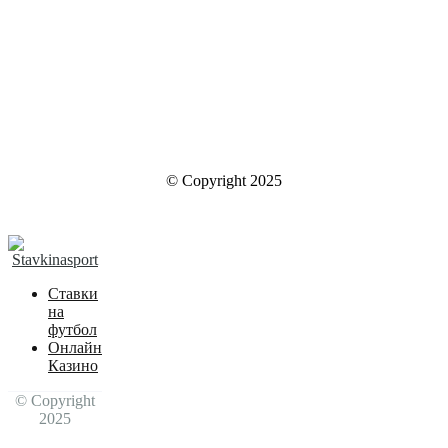
© Copyright 2025
Ставки
на
футбол
Онлайн
Казино
© Copyright
2025