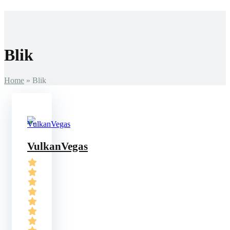
Ставки на футбол
Онлайн Казино
Blik
Home
»
Blik
VulkanVegas