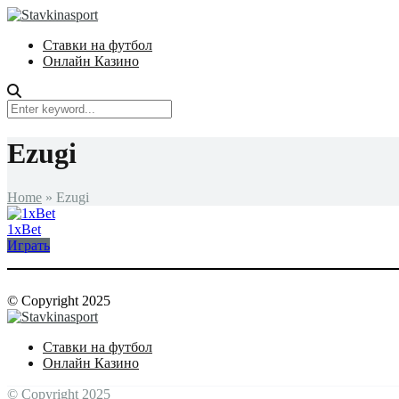
Ставки на футбол
Онлайн Казино
Ezugi
Home
»
Ezugi
1xBet
Играть
© Copyright 2025
Ставки на футбол
Онлайн Казино
© Copyright 2025